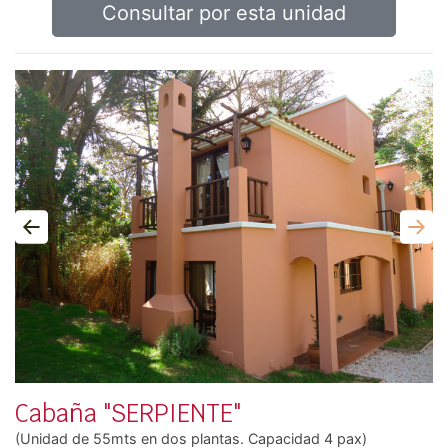
Consultar por esta unidad
Anterior
Sigu
Cabaña "SERPIENTE"
(Unidad de 55mts en dos plantas. Capacidad 4 pax)