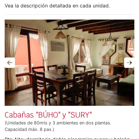
Vea la descripción detallada en cada unidad.
Anterior
Sigu
Cabañas "BÚHO" y "SURY"
(Unidades de 80mts y 3 ambientes en dos plantas.
Capacidad máx. 8 pax.)